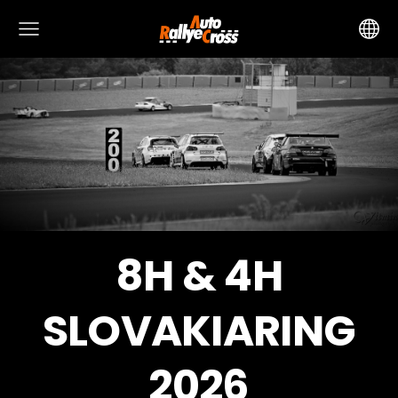
8H & 4H
SLOVAKIARING
2026