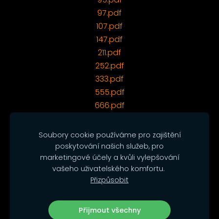
97.pdf
107.pdf
147.pdf
211.pdf
252.pdf
333.pdf
555.pdf
666.pdf
840.pdf
888.pdf
Soubory cookie používáme pro zajištění
poskytování našich služeb, pro
marketingové účely a kvůli vylepšování
vašeho uživatelského komfortu.
Cookies
Přizpůsobit
© 2001-2026 Auto Rallye Cross, s.r.o.
Přijmout všechny